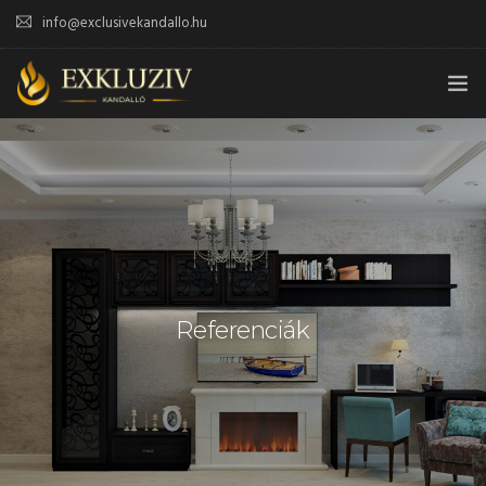
info@exclusivekandallo.hu
FŐOLDAL
SZOLGÁLTATÁSOK
REFERENCIÁK
KAPCSOLAT
Referenciák