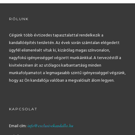
RÓLUNK
Cégünk több évtizedes tapasztalattal rendelkezik a
kandallóépítés területén. Az évek során számtalan elégedett
ügyfél elismerését vítuk ki, kizárólag magas színvonalon,
nagyfokú igényességgel végzett munkáinkkal. A tervezéstől a
kivitelezésen át az utólagos karbantartásig minden
munkafolyamatot a legmagasabb szintű igényességgel végzünk,
hogy az Ön kandallója valóban a megvalósult álom legyen.
KAPCSOLAT
Email cím:
info@exclusivekandallo.hu